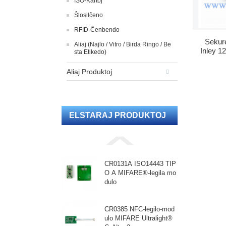
ISO-Kartoj
Ŝlosilĉeno
RFID-Ĉenbendo
Sekur
Aliaj (Najlo / Vitro / Birda Ringo / Be
Inley 1
sta Etikedo)
Aliaj Produktoj
ELSTARAJ PRODUKTOJ
CR0131A ISO14443 TIP
O A MIFARE®-legila mo
dulo
CR0385 NFC-legilo-mod
ulo MIFARE Ultralight®