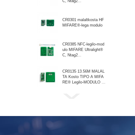
C, Ntag2...
CR0301 malaltkosta HF
MIFARE®-lega modulo
CR0385 NFC-legilo-mod
ulo MIFARE Ultralight®
C, Ntag2...
CR0135 13.56M MALAL
TA Kosto TIPO A MIFA
RE® Legilo-MODULO 3~
5V