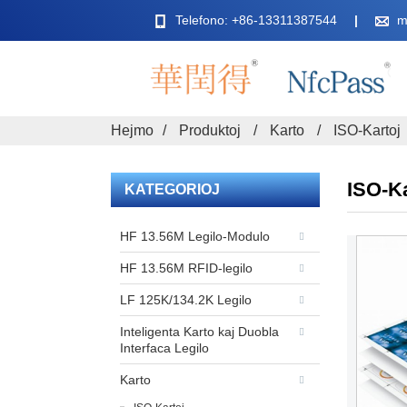
Telefono: +86-13311387544
m
Hejmo
Produktoj
Karto
ISO-Kartoj
ISO-Ka
KATEGORIOJ
HF 13.56M Legilo-Modulo
HF 13.56M RFID-legilo
LF 125K/134.2K Legilo
Inteligenta Karto kaj Duobla
Interfaca Legilo
Karto