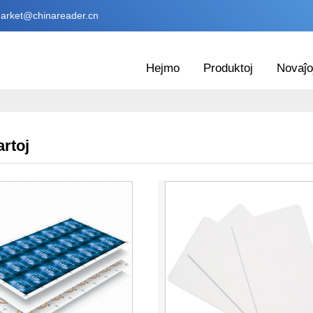
arket@chinareader.cn
Hejmo
Produktoj
Novaĵo
rtoj